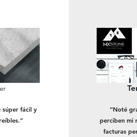
Te
er
súper fácil y
“Noté gra
reíbles.”
perciben mi 
facturas pe