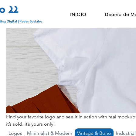
INICIO
Diseño de M
ing Digital | Redes Sociales
Find your favorite logo and see it in action with real mock
it’s sold, it’s yours only!
Logos
Minimalist & Modern
Vintage & Boho
Industria